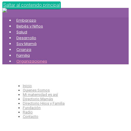
Saltar al contenido principal
Embarazo
Bebés y Niños
Salud
Desarrollo
Soy Mamá
Crianza
Familia
Organizaciones
Inicio
Quienes Somos
Mi maternidad es así
Directorio Mamás
Directorio Hijos y Familia
Fundación
Radio
Contacto