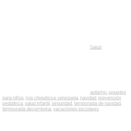
Salud
autismo
,
juguetes
para niños
,
mis chiquiticos venezuela
,
navidad
,
prevención
pediátrica
,
salud infantil
,
seguridad
,
temporada de navidad
,
temporada decembrina
,
vacaciones escolares