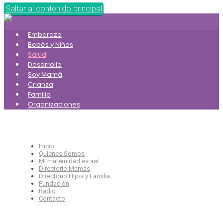
Saltar al contenido principal
Embarazo
Bebés y Niños
Salud
Desarrollo
Soy Mamá
Crianza
Familia
Organizaciones
Inicio
Quienes Somos
Mi maternidad es así
Directorio Mamás
Directorio Hijos y Familia
Fundación
Radio
Contacto