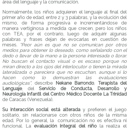
área del lenguaje y la comunicación.
Normalmente, los niños adquieren el lenguaje al final del
primer año de edad, entre 2 y 3 palabras, y la evolución del
mismo, de forma progresiva e incrementándose de
manera vertiginosa a medida que crecen, pero los niños
con TEA, por el contrario, luego de adquirir algunas
palabras y frases dejan de evocarlas en cuestión de
meses.
“Peor aún es que no se comunican por otros
medios para obtener lo deseado, como señalando con el
dedo o llevar de la mano a la persona interesada o llorar.
No buscan el contacto visual o es escaso porque no
miran directo a los ojos del interlocutor o tienen la mirada
lateralizada o pareciera que no escuchan, aunque si lo
hacen como lo demuestran las evaluaciones
audiológicas”
, describe
Nekane Barrondo
,
Terapista del
Lenguaje
, del
Servicio de Conducta, Desarrollo y
Neurología Infantil del Centro Médico Docente La Trinidad
de Caracas (Venezuela).
Su interacción social está alterada
y prefieren el juego
solitario, sin relacionarse con otros niños de la misma
edad. Por lo general, la comunicación no es efectiva ni
funcional. La
evaluación integral del niño
la realiza el