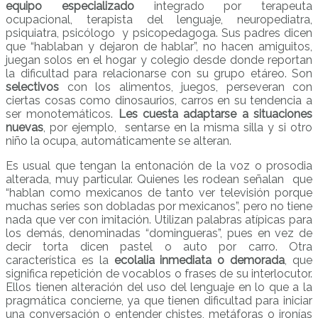
equipo especializado
integrado por terapeuta
ocupacional, terapista del lenguaje, neuropediatra,
psiquiatra, psicólogo y psicopedagoga. Sus padres dicen
que “hablaban y dejaron de hablar”, no hacen amiguitos,
juegan solos en el hogar y colegio desde donde reportan
la dificultad para relacionarse con su grupo etáreo. Son
selectivos
con los alimentos, juegos, perseveran con
ciertas cosas como dinosaurios, carros en su tendencia a
ser monotemáticos.
Les cuesta adaptarse a situaciones
nuevas
, por ejemplo, sentarse en la misma silla y si otro
niño la ocupa, automáticamente se alteran.
Es usual que tengan la entonación de la voz o prosodia
alterada, muy particular. Quienes les rodean señalan que
“hablan como mexicanos de tanto ver televisión porque
muchas series son dobladas por mexicanos”, pero no tiene
nada que ver con imitación. Utilizan palabras atípicas para
los demás, denominadas “domingueras”, pues en vez de
decir torta dicen pastel o auto por carro. Otra
característica es la
ecolalia inmediata o demorada
, que
significa repetición de vocablos o frases de su interlocutor.
Ellos tienen alteración del uso del lenguaje en lo que a la
pragmática concierne, ya que tienen dificultad para iniciar
una conversación o entender chistes, metáforas o ironías