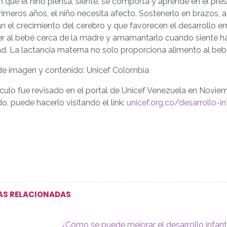
 que el niño piensa, siente, se comporta y aprende en el pres
rimeros años, el niño necesita afecto. Sostenerlo en brazos,
n el crecimiento del cerebro y que favorecen el desarrollo e
r al bebé cerca de la madre y amamantarlo cuando siente h
d. La lactancia materna no solo proporciona alimento al bebe
de imagen y contenido: Unicef Colombia
ículo fue revisado en el portal de Unicef Venezuela en Novie
o, puede hacerlo visitando el link:
unicef.org.co/desarrollo-inf
AS RELACIONADAS
¿Cómo se puede mejorar el desarrollo infan