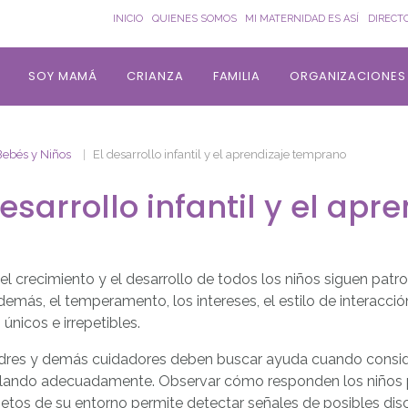
INICIO
QUIENES SOMOS
MI MATERNIDAD ES ASÍ
DIRECT
SOY MAMÁ
CRIANZA
FAMILIA
ORGANIZACIONES
Bebés y Niños
El desarrollo infantil y el aprendizaje temprano
desarrollo infantil y el ap
l crecimiento y el desarrollo de todos los niños siguen patro
demás, el temperamento, los intereses, el estilo de interacci
 únicos e irrepetibles.
dres y demás cuidadores deben buscar ayuda cuando conside
llando adecuadamente. Observar cómo responden los niños pe
jetos de su entorno permite detectar señales de posibles di