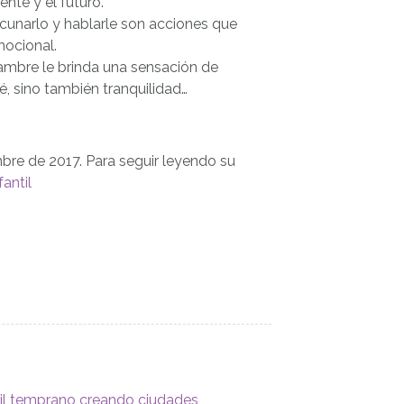
ente y el futuro.
 acunarlo y hablarle son acciones que
mocional.
ambre le brinda una sensación de
́, sino también tranquilidad…
mbre de 2017. Para seguir leyendo su
antil
til temprano creando ciudades