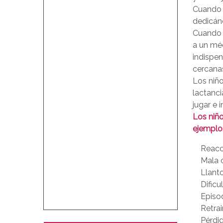
Cuando 
dedicán
Cuando u
a un méd
indispen
cercanas
Los niño
lactanci
jugar e 
Los niño
ejemplo
Reacci
Mala 
Llant
Dificu
Episod
Retrai
Pérdid