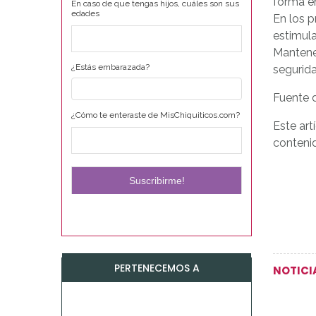
forma en
En caso de que tengas hijos, cuáles son sus
edades
En los p
estimula
Mantene
¿Estás embarazada?
segurida
Fuente 
¿Cómo te enteraste de MisChiquiticos.com?
Este art
contenid
PERTENECEMOS A
NOTICI