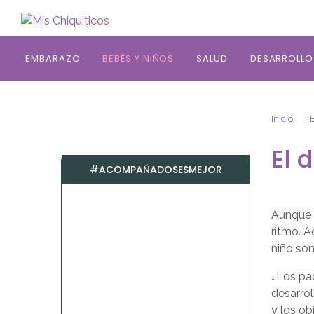
Saltar al contenido principal
EMBARAZO
BEBÉS Y NIÑOS
SALUD
DESARROLLO
Inicio
El 
#ACOMPAÑADOSESMEJOR
Aunque e
ritmo. A
niño son
…Los pa
desarro
y los ob