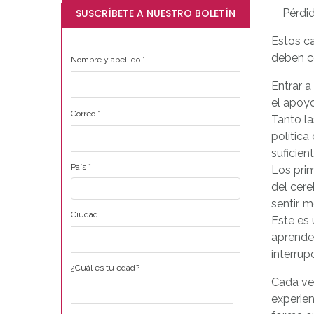
SUSCRÍBETE A NUESTRO BOLETÍN
Pérdi
Estos ca
deben co
Nombre y apellido
*
Entrar a
el apoyo
Correo
*
Tanto l
política
suficien
País
*
Los prim
del cere
sentir, 
Ciudad
Este es 
aprende 
interrup
¿Cuál es tu edad?
Cada vez
experie