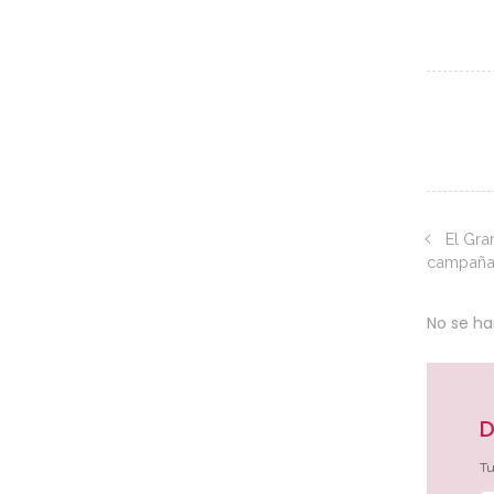
El Gra
campaña 
No se h
D
Tu