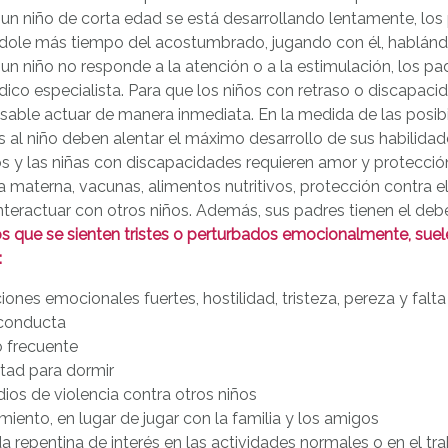
un niño de corta edad se está desarrollando lentamente, los
dole más tiempo del acostumbrado, jugando con él, hablánd
n niño no responde a la atención o a la estimulación, los p
ico especialista. Para que los niños con retraso o discapacid
sable actuar de manera inmediata. En la medida de las posibi
 al niño deben alentar el máximo desarrollo de sus habilidad
s y las niñas con discapacidades requieren amor y protecció
a materna, vacunas, alimentos nutritivos, protección contra el
interactuar con otros niños. Además, sus padres tienen el debe
s que se sienten tristes o perturbados emocionalmente, suel
:
ones emocionales fuertes, hostilidad, tristeza, pereza y falt
conducta
o frecuente
ltad para dormir
ios de violencia contra otros niños
miento, en lugar de jugar con la familia y los amigos
a repentina de interés en las actividades normales o en el tr