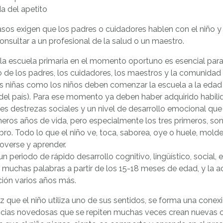
da del apetito
sos exigen que los padres o cuidadores hablen con el niño y 
nsultar a un profesional de la salud o un maestro.
 la escuela primaria en el momento oportuno es esencial para l
 de los padres, los cuidadores, los maestros y la comunidad e
as niñas como los niños deben comenzar la escuela a la edad
 del país). Para ese momento ya deben haber adquirido habilid
tes destrezas sociales y un nivel de desarrollo emocional que 
eros años de vida, pero especialmente los tres primeros, so
bro. Todo lo que el niño ve, toca, saborea, oye o huele, molde
moverse y aprender.
un periodo de rápido desarrollo cognitivo, lingüístico, social, 
muchas palabras a partir de los 15-18 meses de edad, y la ad
ción varios años más.
 que el niño utiliza uno de sus sentidos, se forma una conex
ncias novedosas que se repiten muchas veces crean nuevas co