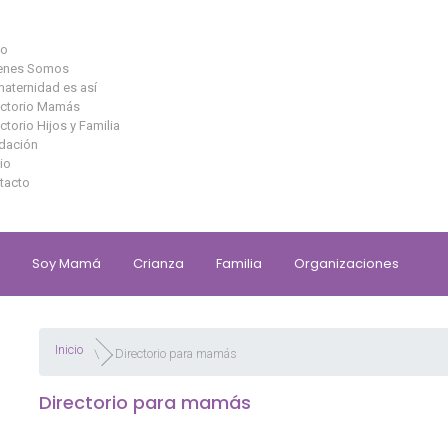
io
enes Somos
maternidad es así
ectorio Mamás
ctorio Hijos y Familia
dación
io
tacto
Soy Mamá
Crianza
Familia
Organizaciones
Inicio
Directorio para mamás
Directorio para mamás