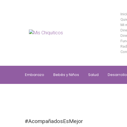
Saltar al contenido principal
Inic
Qui
Mi 
Dir
Dire
Fun
Rad
Con
Embarazo
Bebés y Niños
Salud
Desarrollo
#AcompañadosEsMejor