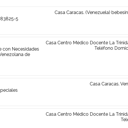
Casa
Caracas. (Venezuela)
bebesi
683825-5
Casa
Centro Médico Docente La Trinida
Teléfono Domici
te con Necesidades
 Venezolana de
Casa
Caracas. Ve
peciales
Casa
Centro Médico Docente La Trinida
Tel