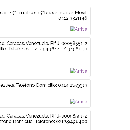
ncaries@gmail.com
@bebesincaries
Móvil
:
0412.3321146
d. Caracas. Venezuela.
Rif J-00058551-2
lio
:
Teléfonos: 0212.9496441 / 9456090
nezuela
Teléfono Domicilio
:
0414.2159913
d. Caracas. Venezuela.
Rif J-00058551-2
éfono Domicilio
:
Teléfono: 0212.9496400