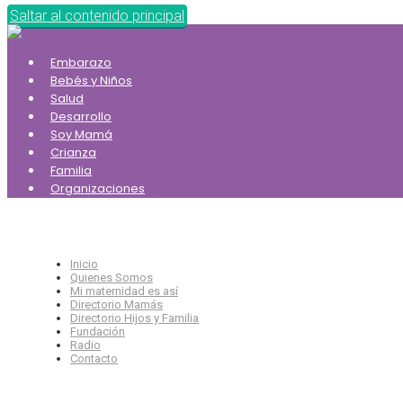
Saltar al contenido principal
Embarazo
Bebés y Niños
Salud
Desarrollo
Soy Mamá
Crianza
Familia
Organizaciones
Inicio
Quienes Somos
Mi maternidad es así
Directorio Mamás
Directorio Hijos y Familia
Fundación
Radio
Contacto