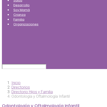
Salud
Desarrollo
Soy Mamá
Crianza
Familia
Organizaciones
Inicio
Directorios
Directorio Hijos y Familia
Odontología y Oftalmología Infantil
Odontología y Oftalmología Infantil