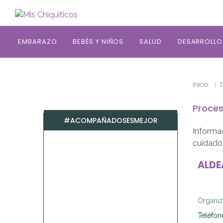
Saltar al contenido principal
EMBARAZO
BEBÉS Y NIÑOS
SALUD
DESARROLLO
Inicio
D
Proces
#ACOMPAÑADOSESMEJOR
Informa
cuidado 
ALDE
Organiz
Teléfon