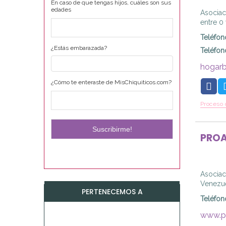
En caso de que tengas hijos, cuáles son sus
edades
Asociaci
entre 0
Teléfon
¿Estás embarazada?
Teléfon
hogarb
¿Cómo te enteraste de MisChiquiticos.com?
Proceso 
PRO
Asociac
Venezu
PERTENECEMOS A
Teléfon
www.p