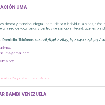
DACIÓN UMA
asistencia y atención integral, comunitaria o individual a niños, niñas
de una red de voluntarios y centros de atención integral, que les bri
o Domicilio
:
Teléfonos: 0212.2676746 / 2645389 / 0414.1298323 / 0
ntv.net
ion.uma@gmail.com
uma.org
de adopción y cuidado de la infancia
R BAMBI VENEZUELA