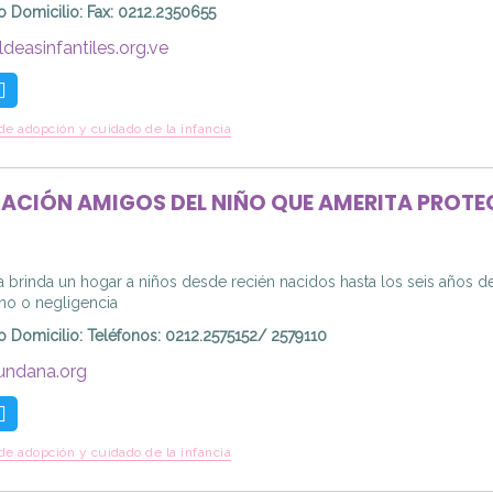
o Domicilio
:
Fax: 0212.2350655
deasinfantiles.org.ve
de adopción y cuidado de la infancia
ACIÓN AMIGOS DEL NIÑO QUE AMERITA PROT
 brinda un hogar a niños desde recién nacidos hasta los seis años de
o o negligencia
o Domicilio
:
Teléfonos: 0212.2575152/ 2579110
undana.org
de adopción y cuidado de la infancia