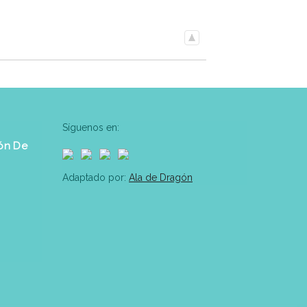
Síguenos en:
ón De
Adaptado por:
Ala de Dragón