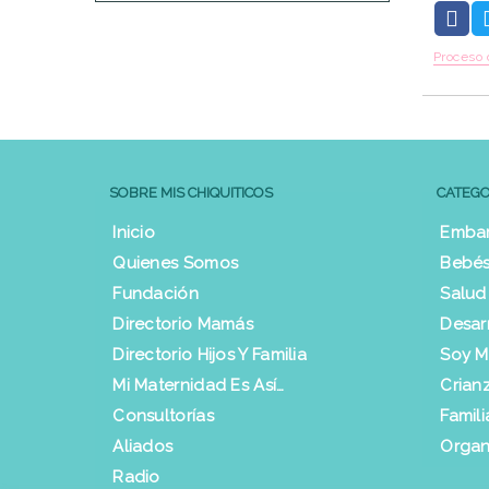
Proceso 
SOBRE MIS CHIQUITICOS
CATEGO
Inicio
Emba
Quienes Somos
Bebés
Fundación
Salud
Directorio Mamás
Desar
Directorio Hijos Y Familia
Soy 
Mi Maternidad Es Así…
Crian
Consultorías
Famili
Aliados
Organ
Radio