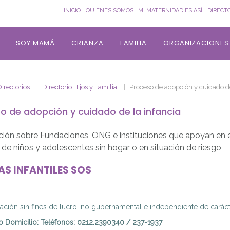
INICIO
QUIENES SOMOS
MI MATERNIDAD ES ASÍ
DIRECT
SOY MAMÁ
CRIANZA
FAMILIA
ORGANIZACIONES
irectorios
Directorio Hijos y Familia
Proceso de adopción y cuidado de
o de adopción y cuidado de la infancia
ción sobre Fundaciones, ONG e instituciones que apoyan en e
de niños y adolescentes sin hogar o en situación de riesgo
AS INFANTILES SOS
ación sin fines de lucro, no gubernamental e independiente de carácte
o Domicilio
:
Teléfonos: 0212.2390340 / 237-1937