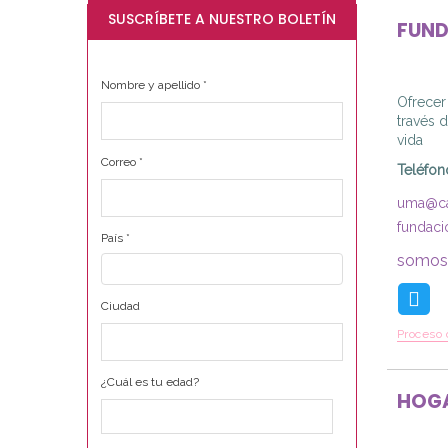
SUSCRÍBETE A NUESTRO BOLETÍN
FUN
Nombre y apellido
*
Ofrecer 
través 
vida
Correo
*
Teléfon
uma@ca
fundac
País
*
somos
Ciudad
Proceso 
¿Cuál es tu edad?
HOGA