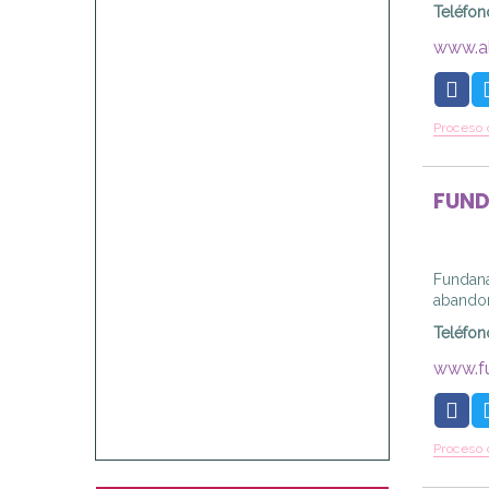
Teléfon
www.al
Proceso 
FUND
Fundana
abandon
Teléfon
www.f
Proceso 