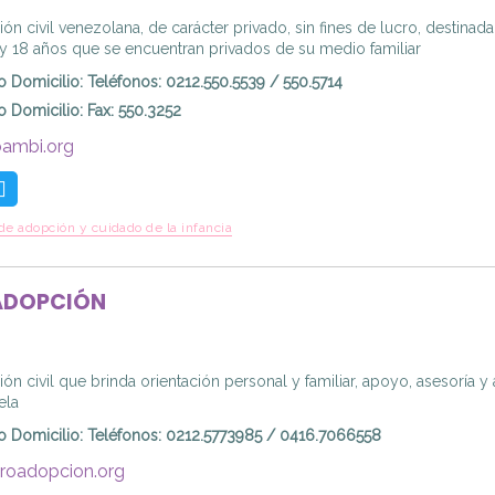
ón civil venezolana, de carácter privado, sin fines de lucro, destinada
 y 18 años que se encuentran privados de su medio familiar
o Domicilio
:
Teléfonos: 0212.550.5539 / 550.5714
o Domicilio
:
Fax: 550.3252
ambi.org
de adopción y cuidado de la infancia
ADOPCIÓN
ión civil que brinda orientación personal y familiar, apoyo, asesorí
ela
o Domicilio
:
Teléfonos: 0212.5773985 / 0416.7066558
roadopcion.org