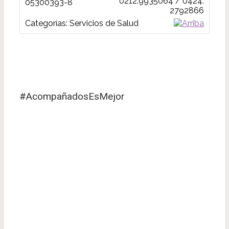
0212.9935064 / 0424.
05300393-8
2792866
Categorías:
Servicios de Salud
#AcompañadosEsMejor