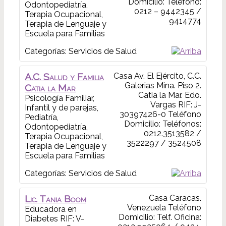
Domicilio
:
Teléfono:
Odontopediatría,
0212 – 9442345 /
Terapia Ocupacional,
9414774
Terapia de Lenguaje y
Escuela para Familias
Categorías:
Servicios de Salud
A.C. Salud y Familia
Casa
Av. El Ejército, C.C.
Galerias Mina. Piso 2.
Catia la Mar
Catia la Mar. Edo.
Psicología Familiar,
Vargas
RIF: J-
Infantil y de parejas,
30397426-0
Teléfono
Pediatría,
Domicilio
:
Teléfonos:
Odontopediatría,
0212.3513582 /
Terapia Ocupacional,
3522297 / 3524508
Terapia de Lenguaje y
Escuela para Familias
Categorías:
Servicios de Salud
Lic.
Tania
Boom
Casa
Caracas.
Venezuela
Teléfono
Educadora en
Domicilio
:
Telf. Oficina:
Diabetes
RIF: V-