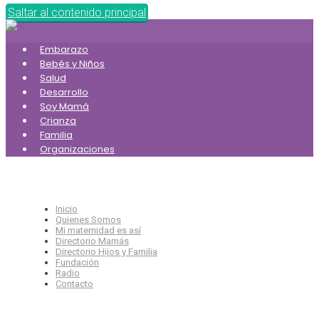
Saltar al contenido principal
Embarazo
Bebés y Niños
Salud
Desarrollo
Soy Mamá
Crianza
Familia
Organizaciones
Inicio
Quienes Somos
Mi maternidad es así
Directorio Mamás
Directorio Hijos y Familia
Fundación
Radio
Contacto