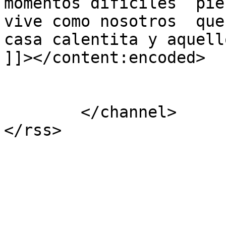
momentos dificiles  pie
vive como nosotros  que
casa calentita y aquell
]]></content:encoded>

			</item>
	</channel>
