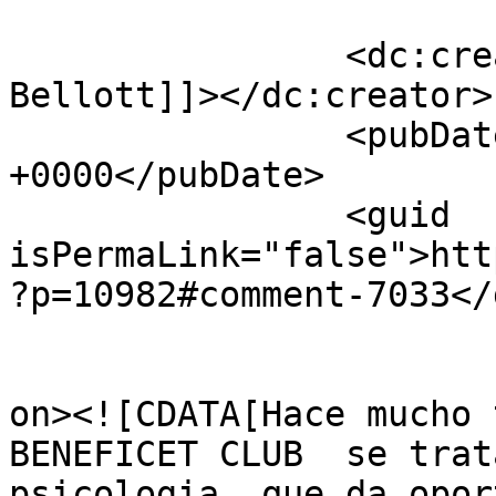
		<dc:creator><![CDATA[Romina 
Bellott]]></dc:creator>

		<pubDate>Sat, 10 Oct 2015 03:29:31 
+0000</pubDate>

		<guid 
isPermaLink="false">htt
?p=10982#comment-7033</
					<de
on><![CDATA[Hace mucho 
BENEFICET CLUB  se trat
psicologia, que da opor