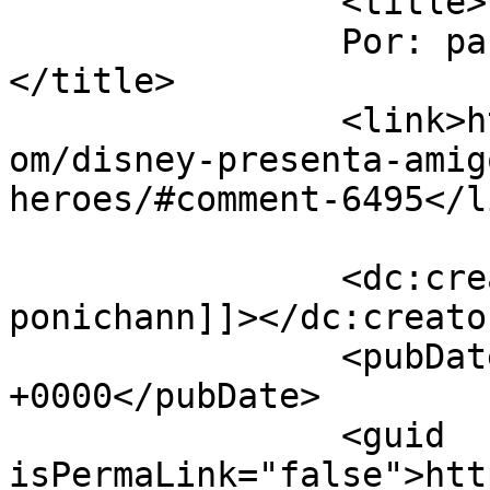
		<title>

		Por: pablo ponichann		
</title>

		<link>https://www.mischiquiticos.c
om/disney-presenta-amig
heroes/#comment-6495</li
		<dc:creator><![CDATA[pablo 
ponichann]]></dc:creator
		<pubDate>Mon, 20 Jul 2015 20:33:44 
+0000</pubDate>

		<guid 
isPermaLink="false">htt