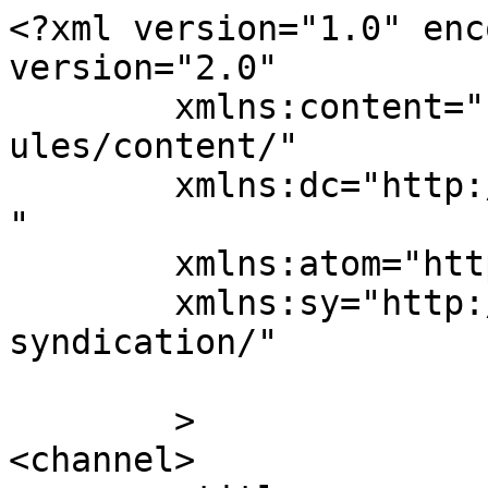
<?xml version="1.0" enc
version="2.0"

	xmlns:content="http://purl.org/rss/1.0/mod
ules/content/"

	xmlns:dc="http://purl.org/dc/elements/1.1/
"

	xmlns:atom="http://www.w3.org/2005/Atom"

	xmlns:sy="http://purl.org/rss/1.0/modules/
syndication/"

	>

<channel>
