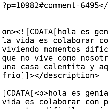
?p=10982#comment-6495</
					<de
on><![CDATA[hola es gen
la vida es colaborar co
viviendo momentos dific
que no vive como nosotr
una casa calentita y aq
frio]]></description>

			<content:encoded><
[CDATA[<p>hola es genia
vida es colaborar con p