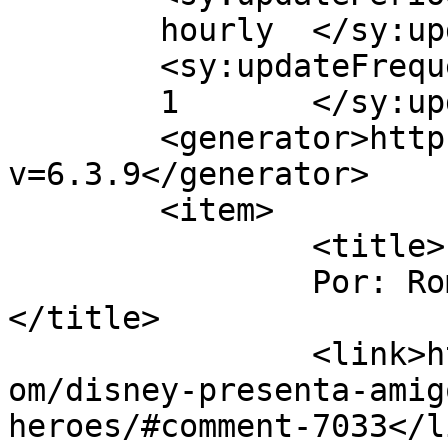
	hourly	</sy:updatePeriod>

	<sy:updateFrequency>

	1	</sy:updateFrequency>

	<generator>https://wordpress.org/?
v=6.3.9</generator>

	<item>

		<title>

		Por: Romina Bellott		
</title>

		<link>https://www.mischiquiticos.c
om/disney-presenta-amig
heroes/#comment-7033</li