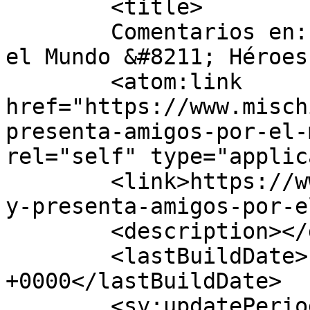
	<title>

	Comentarios en: Disney presenta Amigos por 
el Mundo &#8211; Héroes	</title>

	<atom:link 
href="https://www.misch
presenta-amigos-por-el-
rel="self" type="applic
	<link>https://www.mischiquiticos.com/disne
y-presenta-amigos-por-e
	<description></description>

	<lastBuildDate>Fri, 02 Mar 2018 20:25:35 
+0000</lastBuildDate>

	<sy:updatePeriod>
