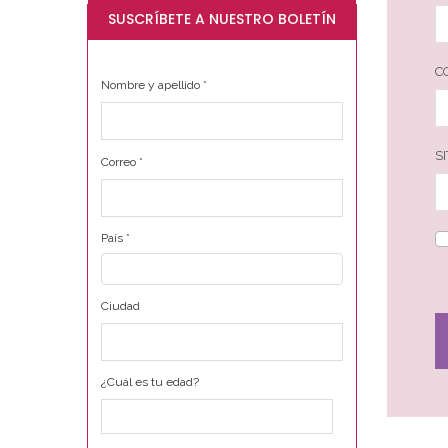
SUSCRÍBETE A NUESTRO BOLETÍN
C
Nombre y apellido
*
S
Correo
*
País
*
Ciudad
¿Cuál es tu edad?