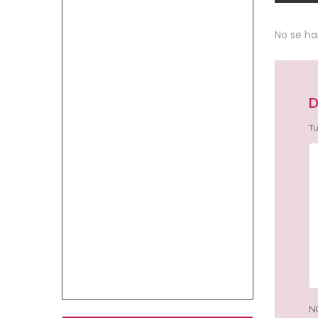
No se h
D
Tu
N