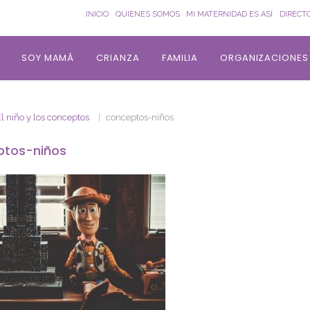
INICIO
QUIENES SOMOS
MI MATERNIDAD ES ASÍ
DIRECT
SOY MAMÁ
CRIANZA
FAMILIA
ORGANIZACIONES
l niño y los conceptos
conceptos-niños
ptos-niños