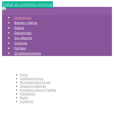
Saltar al contenido principal
Embarazo
Bebés y Niños
Salud
Desarrollo
Soy Mamá
Crianza
Familia
Organizaciones
Inicio
Quienes Somos
Mi maternidad es así
Directorio Mamás
Directorio Hijos y Familia
Fundación
Radio
Contacto