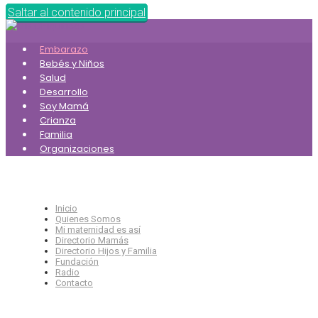
Saltar al contenido principal
Embarazo
Bebés y Niños
Salud
Desarrollo
Soy Mamá
Crianza
Familia
Organizaciones
Inicio
Quienes Somos
Mi maternidad es así
Directorio Mamás
Directorio Hijos y Familia
Fundación
Radio
Contacto