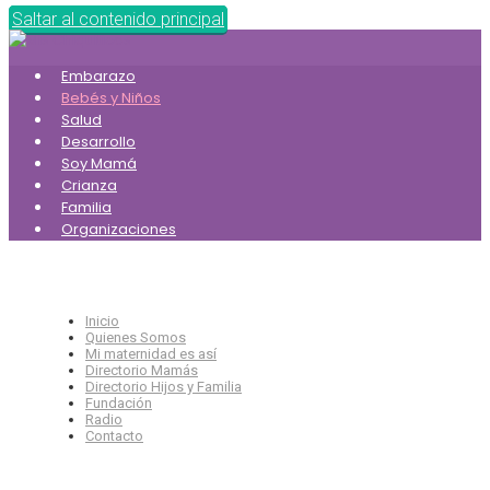
Saltar al contenido principal
Embarazo
Bebés y Niños
Salud
Desarrollo
Soy Mamá
Crianza
Familia
Organizaciones
Inicio
Quienes Somos
Mi maternidad es así
Directorio Mamás
Directorio Hijos y Familia
Fundación
Radio
Contacto