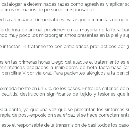
catalogar a determinadas razas como agresivas y aplicar sob
e perros en manos de personas irresponsables.
édica adecuada e inmediata es evitar que ocurran las compli
rdedura de animal provienen en su mayoría de la flora bact
yendo muy poco los microorganismos presentes en la piel y sup
 infectan.
El tratamiento con antibióticos profilácticos por
s en las primeras horas luego del ataque el tratamiento es 
emisintéticas asociadas a inhibidores de beta-lactamasa (am
icilina V por vía oral. Para pacientes alérgicos a la penici
oximadamente en un 4 % de los casos. Entre los criterios de 
 celulitis, destrucción significante de tejido y lesiones que
reocupante, ya que una vez que se presentan los síntomas s
erapia de post-exposición sea eficaz si se hace correctamente
do este el responsable de la transmisión de casi todos los cas