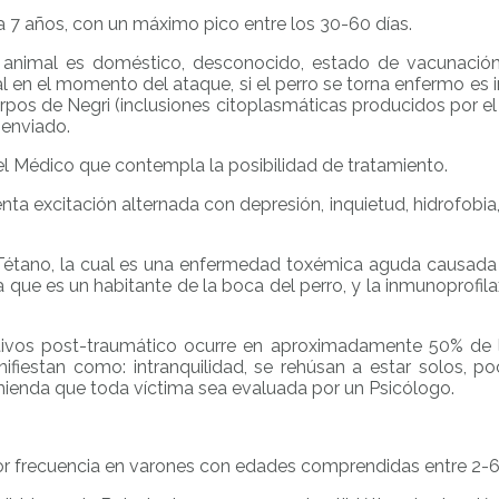
a 7 años, con un máximo pico entre los 30-60 días.
 animal es doméstico, desconocido, estado de vacunación 
al en el momento del ataque, si el perro se torna enfermo es 
os de Negri (inclusiones citoplasmáticas producidos por el v
 enviado.
el Médico que contempla la posibilidad de tratamiento.
excitación alternada con depresión, inquietud, hidrofobia, te
étano, la cual es una enfermedad toxémica aguda causada p
, ya que es un habitante de la boca del perro, y la inmunopro
ctivos post-traumático ocurre en aproximadamente 50% de 
fiestan como: intranquilidad, se rehúsan a estar solos, poc
omienda que toda víctima sea evaluada por un Psicólogo.
 frecuencia en varones con edades comprendidas entre 2-6 