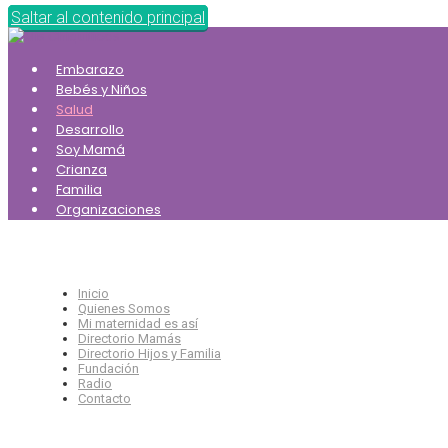
Saltar al contenido principal
Embarazo
Bebés y Niños
Salud
Desarrollo
Soy Mamá
Crianza
Familia
Organizaciones
Inicio
Quienes Somos
Mi maternidad es así
Directorio Mamás
Directorio Hijos y Familia
Fundación
Radio
Contacto