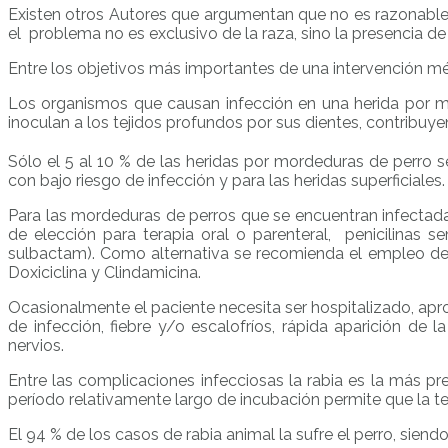
Existen otros Autores que argumentan que no es razonable 
el problema no es exclusivo de la raza, sino la presencia d
Entre los objetivos más importantes de una intervención m
Los organismos que causan infección en una herida por mo
inoculan a los tejidos profundos por sus dientes, contribu
Sólo el 5 al 10 % de las heridas por mordeduras de perro se
con bajo riesgo de infección y para las heridas superficiales.
Para las mordeduras de perros que se encuentran infectada
de elección para terapia oral o parenteral, penicilinas s
sulbactam). Como alternativa se recomienda el empleo de pen
Doxiciclina y Clindamicina.
Ocasionalmente el paciente necesita ser hospitalizado, apr
de infección, fiebre y/o escalofríos, rápida aparición de la
nervios.
Entre las complicaciones infecciosas la rabia es la más p
período relativamente largo de incubación permite que la t
El 94 % de los casos de rabia animal la sufre el perro, sien