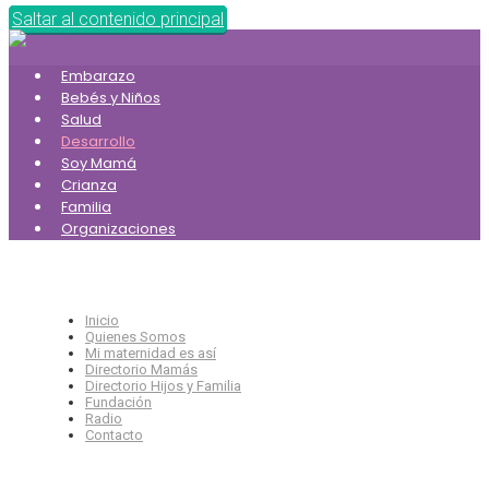
Saltar al contenido principal
Embarazo
Bebés y Niños
Salud
Desarrollo
Soy Mamá
Crianza
Familia
Organizaciones
Inicio
Quienes Somos
Mi maternidad es así
Directorio Mamás
Directorio Hijos y Familia
Fundación
Radio
Contacto