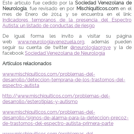
Este artículo fue cedido por la
Sociedad Venezolana de
Neurología
, fue revisado en por
Mischiquiticos.com
en el
mes de Enero de 2014 y se encuentra en el link:
Indicadores tempranos de la presencia del Espectro
Autista: un listado de conductas de riesgo
De igual forma les invito a visitar su página
web
www.neurologiavenezuela.org
, además pueden
seguir su cuenta de twitter
@neurologiaorgve
y la de
facebook
Sociedad Venezolana de Neurología
Artículos relacionados
www.mischiquiticos.com/problemas-del-
desarrollo/deteccion-temprana-de-los-trastornos-del-
espectro-autista
http://www.mischiquiticos.com/problemas-del-
desarrollo/esterotipias-y-autismo
www.mischiquiticos.com/problemas-del-
desarrollo/signos-de-alarma-para-la-deteccion-precoz-
de-trastornos-del-espectro-autista-primera-parte
www.mischiquiticos.com/problemas-del-