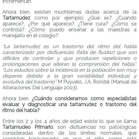
incrementan.
Ahora bien, existen muchísimas dudas acerca de la
Tartamudez
como por ejemplo: ¿Qué es? ¿Cuando
aparece?, ¿Por qué aparece? ¿Tiene cura? ¿Cómo se
controla? ¿Cómo puedo ensenar a las maestras a
manejarlo en el colegio?
“La tartamudez es un trastorno del ritmo del habla
caracterizado por disfluencias (falta de fluidez) que son
difíciles de controlar y que producen repeticiones o
prolongaciones que alteran la comprensión del habla”,
“Los estudios sobre la incidencia en la población son muy
dispares debido a la gran variabilidad individual y
evolutiva del trastorno”
M Puyuelo, J.A. Rondal (Manual de
Alteraciones Del Lenguaje 2003).
Ahora bien
¿Cuándo consideramos como especialistas
evaluar y diagnosticar una tartamudez o trastorno del
ritmo del habla?
Entre los 2 y los 4 años de edad existe lo que se llama
Tartamudeo Primario
, son disfluencias no patológicas
consideradas dentro de los límites normales, que
consisten básicamente en que el niño como está