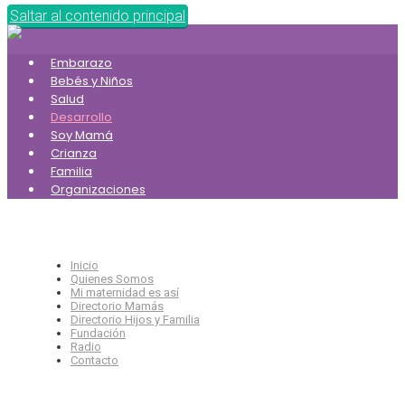
Saltar al contenido principal
Embarazo
Bebés y Niños
Salud
Desarrollo
Soy Mamá
Crianza
Familia
Organizaciones
Inicio
Quienes Somos
Mi maternidad es así
Directorio Mamás
Directorio Hijos y Familia
Fundación
Radio
Contacto