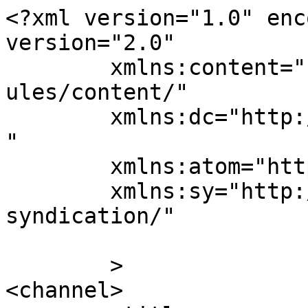
<?xml version="1.0" enc
version="2.0"

	xmlns:content="http://purl.org/rss/1.0/mod
ules/content/"

	xmlns:dc="http://purl.org/dc/elements/1.1/
"

	xmlns:atom="http://www.w3.org/2005/Atom"

	xmlns:sy="http://purl.org/rss/1.0/modules/
syndication/"

	>

<channel>
