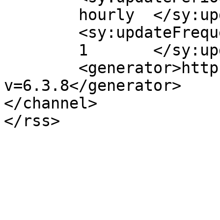
	hourly	</sy:updatePeriod>

	<sy:updateFrequency>

	1	</sy:updateFrequency>

	<generator>https://wordpress.org/?
v=6.3.8</generator>

</channel>
