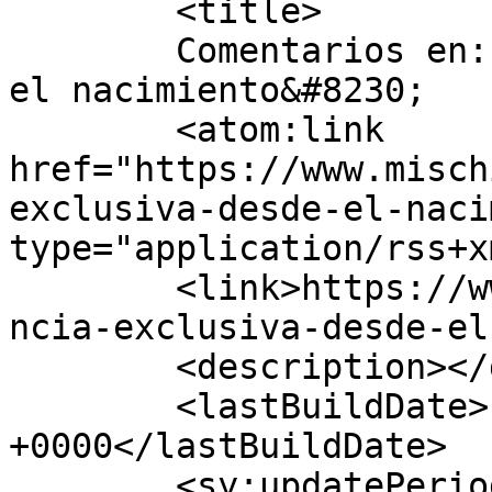
	<title>

	Comentarios en: Lactancia Exclusiva desde 
el nacimiento&#8230;	</title>

	<atom:link 
href="https://www.misch
exclusiva-desde-el-naci
type="application/rss+x
	<link>https://www.mischiquiticos.com/lacta
ncia-exclusiva-desde-el
	<description></description>

	<lastBuildDate>Fri, 07 Sep 2018 03:38:22 
+0000</lastBuildDate>

	<sy:updatePeriod>
