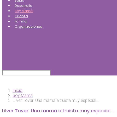
Salud
Desarrollo
Soy Mamá
Crianza
Familia
Organizaciones
Inicio
Soy Mamá
Lilver Tovar: Una mamá altruista muy especial…
Lilver Tovar: Una mamá altruista muy especial…