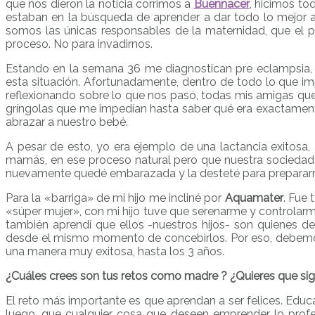
que nos dieron la noticia corrimos a
Buennacer
, hicimos to
estaban en la búsqueda de aprender a dar todo lo mejor a
somos las únicas responsables de la maternidad, que el 
proceso. No para invadirnos.
Estando en la semana 36 me diagnostican pre eclampsia, 
esta situación. Afortunadamente, dentro de todo lo que imp
reflexionando sobre lo que nos pasó, todas mis amigas que
gríngolas que me impedían hasta saber qué era exactamente
abrazar a nuestro bebé.
A pesar de esto, yo era ejemplo de una lactancia exitosa,
mamás, en ese proceso natural pero que nuestra sociedad 
nuevamente quedé embarazada y la desteté para prepararm
Para la «barriga» de mi hijo me incliné por
Aquamater
. Fue 
«súper mujer», con mi hijo tuve que serenarme y controlarm
también aprendí que ellos -nuestros hijos- son quienes
desde el mismo momento de concebirlos. Por eso, debem
una manera muy exitosa, hasta los 3 años.
¿Cuáles crees son tus retos como madre ? ¿Quieres que sig
El reto más importante es que aprendan a ser felices. Educán
luego, que cualquier cosa que deseen emprender lo profe