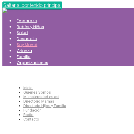
Saltar al contenido principal
Embarazo
Bebés y Niños
Salud
Desarrollo
Soy Mamá
Crianza
Familia
Organizaciones
Inicio
Quienes Somos
Mi maternidad es así
Directorio Mamás
Directorio Hijos y Familia
Fundación
Radio
Contacto