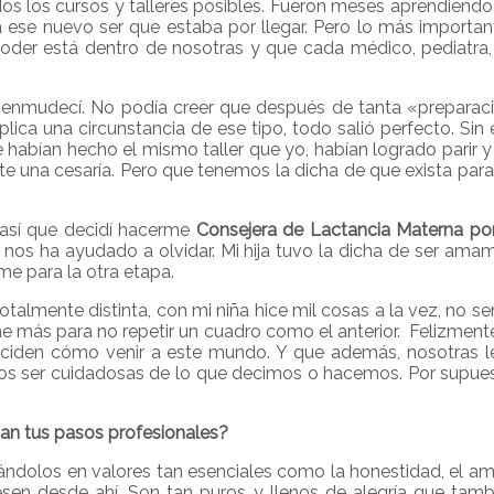
dos los cursos y talleres posibles. Fueron meses aprendiend
 ese nuevo ser que estaba por llegar. Pero lo más importa
poder está dentro de nosotras y que cada médico, pediatra
enmudecí. No podía creer que después de tanta «preparaci
lica una circunstancia de ese tipo, todo salió perfecto. Sin
 habían hecho el mismo taller que yo, habían logrado parir 
 una cesaría. Pero que tenemos la dicha de que exista para 
 así que decidí hacerme
Consejera de Lactancia Materna po
nos ha ayudado a olvidar. Mi hija tuvo la dicha de ser am
e para la otra etapa.
totalmente distinta, con mi niña hice mil cosas a la vez, no s
e más para no repetir un cuadro como el anterior. Felizmente
 deciden cómo venir a este mundo. Y que además, nosotras 
os ser cuidadosas de lo que decimos o hacemos. Por supu
an tus pasos profesionales?
dolos en valores tan esenciales como la honestidad, el amor, 
sen desde ahí. Son tan puros y llenos de alegría que tamb