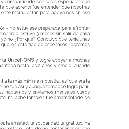
o y compartiendo con seres especiales que
nte que aprendí fue entender que nosotras
, enfermera… están para apoyarnos en ese
ón» no estuviese preparada para afrontar
 embargo, estuve 3 meses sin salir de casa
y yo no ¿Por qué? Concluyo que tenía unas
que, en este tipo de escenarios, logremos
r la Unicef-OMS
y logré apoyar a muchas
amantada hasta los 2 años y medio, cuando
entía la más mínima molestia… así que era la
, no fue así y aunque tampoco logré parir,
les hablamos y enviamos mensajes claros
esto, mi bebé también fue amamantado de
la amistad, la solidaridad, la gratitud. Ya
ién está el reto de no contaminarlos con