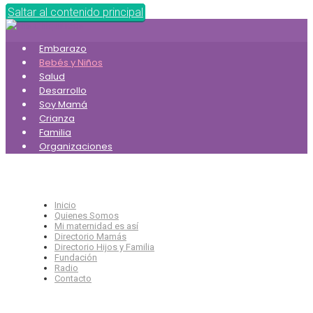
Saltar al contenido principal
Embarazo
Bebés y Niños
Salud
Desarrollo
Soy Mamá
Crianza
Familia
Organizaciones
Inicio
Quienes Somos
Mi maternidad es así
Directorio Mamás
Directorio Hijos y Familia
Fundación
Radio
Contacto