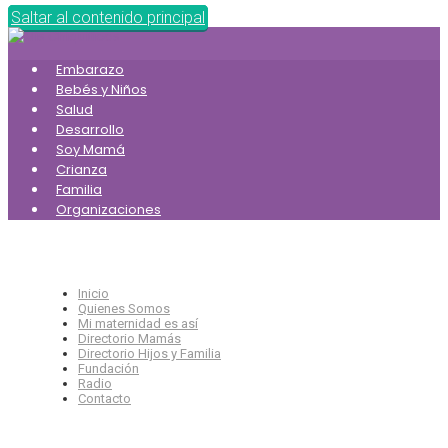
Saltar al contenido principal
Embarazo
Bebés y Niños
Salud
Desarrollo
Soy Mamá
Crianza
Familia
Organizaciones
Inicio
Quienes Somos
Mi maternidad es así
Directorio Mamás
Directorio Hijos y Familia
Fundación
Radio
Contacto