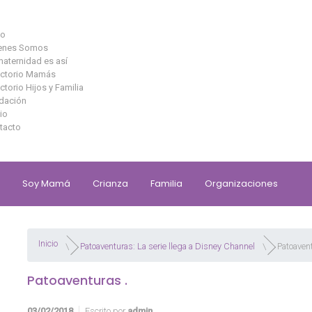
io
enes Somos
maternidad es así
ectorio Mamás
ctorio Hijos y Familia
dación
io
tacto
Soy Mamá
Crianza
Familia
Organizaciones
Inicio
Patoaventuras: La serie llega a Disney Channel
Patoavent
Patoaventuras .
03/02/2018
Escrito por
admin