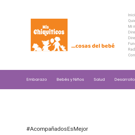
Saltar al contenido principal
Inic
Qui
Mi 
Dir
Dire
Fun
Rad
Con
Embarazo
Bebés y Niños
Salud
Desarrollo
#AcompañadosEsMejor