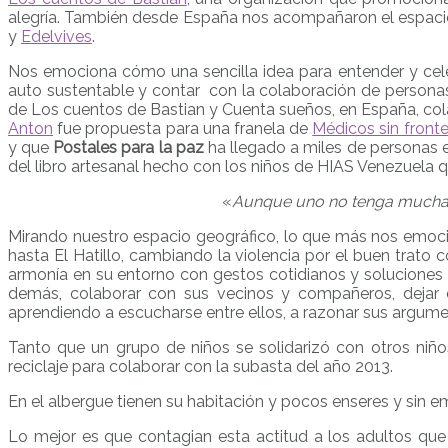
alegría. También desde España nos acompañaron el espaci
y
Edelvives
.
Nos emociona cómo una sencilla idea para entender y celeb
auto sustentable y contar con la colaboración de personas e
de Los cuentos de Bastian y Cuenta sueños, en España, co
Anton
fue propuesta para una franela de
Médicos sin fronte
y que
Postales para la paz
ha llegado a miles de personas e
del libro artesanal hecho con los niños de HIAS Venezuela
«
Aunque uno no tenga muchas
Mirando nuestro espacio geográfico, lo que más nos emoci
hasta El Hatillo, cambiando la violencia por el buen trato
armonía en su entorno con gestos cotidianos y soluciones v
demás, colaborar con sus vecinos y compañeros, dejar 
aprendiendo a escucharse entre ellos, a razonar sus argumen
Tanto que un grupo de niños se solidarizó con otros niñ
reciclaje para colaborar con la subasta del año 2013.
En el albergue tienen su habitación y pocos enseres y sin e
Lo mejor es que contagian esta actitud a los adultos que 