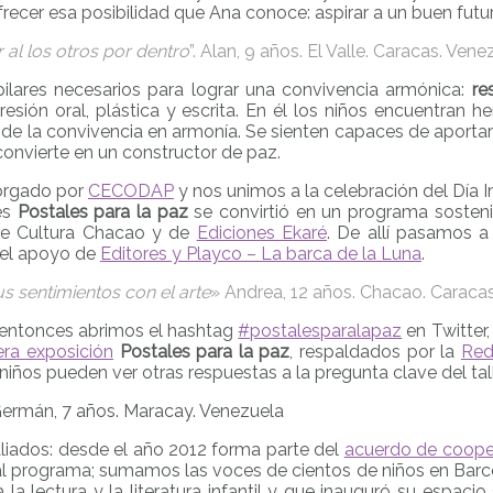
frecer esa posibilidad que Ana conoce: aspirar a un buen futu
r al los otros por dentro
”. Alan, 9 años. El Valle. Caracas. Vene
ilares necesarios para lograr una convivencia armónica:
re
resión oral, plástica y escrita. En él los niños encuentran 
 de la convivencia en armonía. Se sienten capaces de aportar
convierte en un constructor de paz.
torgado por
CECODAP
y nos unimos a la celebración del Día 
es
Postales para la paz
se convirtió en un programa sosten
de Cultura Chacao y de
Ediciones Ekaré
. De allí pasamos a
 el apoyo de
Editores y Playco – La barca de la Luna
.
s sentimientos con el arte
» Andrea, 12 años. Chacao. Caraca
 entonces abrimos el hashtag
#postalesparalapaz
en Twitter
era exposición
Postales para la paz
, respaldados por la
Red
iños pueden ver otras respuestas a la pregunta clave del talle
Germán, 7 años. Maracay. Venezuela
liados: desde el año 2012 forma parte del
acuerdo de coope
al programa; sumamos las voces de cientos de niños en Barce
la lectura y la literatura infantil y que inauguró su espaci