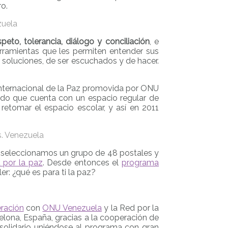
ro.
zuela
speto, tolerancia, diálogo y conciliación
, e
herramientas que les permiten entender sus
 soluciones, de ser escuchados y de hacer.
Internacional de la Paz promovida por ONU
ido que cuenta con un espacio regular de
 retomar el espacio escolar, y así en 2011
s. Venezuela
, seleccionamos un grupo de 48 postales y
 por la paz
. Desde entonces el
programa
r: ¿qué es para ti la paz?
ración
con
ONU Venezuela
y la Red por la
lona, España, gracias a la cooperación de
o solidario uniéndose al programa con gran