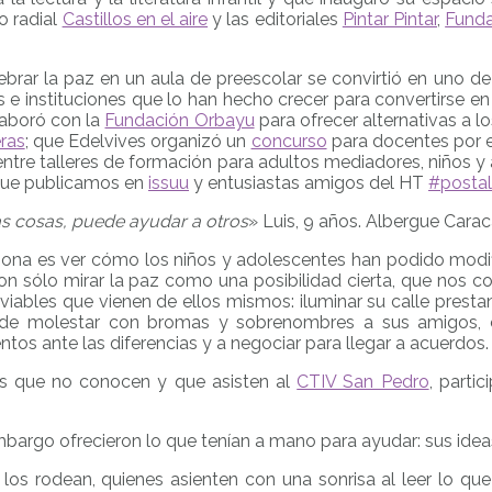
o radial
Castillos en el aire
y las editoriales
Pintar Pintar
,
Funda
rar la paz en un aula de preescolar se convirtió en uno de 
 instituciones que lo han hecho crecer para convertirse en l
laboró con la
Fundación Orbayu
para ofrecer alternativas a l
ras
; que Edelvives organizó un
concurso
para docentes por el
ntre talleres de formación para adultos mediadores, niños y a
 que publicamos en
issuu
y entusiastas amigos del HT
#postal
 cosas, puede ayudar a otros
» Luis, 9 años. Albergue Cara
ona es ver cómo los niños y adolescentes han podido modif
 con sólo mirar la paz como una posibilidad cierta, que nos 
iables que vienen de ellos mismos: iluminar su calle presta
de molestar con bromas y sobrenombres a sus amigos, cu
tos ante las diferencias y a negociar para llegar a acuerdos.
os que no conocen y que asisten al
CTIV San Pedro
, parti
mbargo ofrecieron lo que tenían a mano para ayudar: sus ideas
los rodean, quienes asienten con una sonrisa al leer lo que