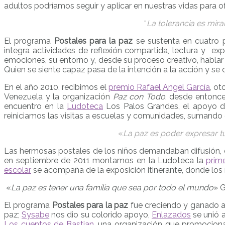
adultos podríamos seguir y aplicar en nuestras vidas para o
“
La tolerancia es mira
El programa
Postales para la paz
se sustenta en cuatro p
integra actividades de reflexión compartida, lectura y exp
emociones, su entorno y, desde su proceso creativo, hablar
Quien se siente capaz pasa de la intención a la acción y se 
En el año 2010, recibimos el
premio Rafael Angel García
, o
Venezuela y la organización
Paz con Todo
, desde entonc
encuentro en la
Ludoteca
Los Palos Grandes, el apoyo 
reiniciamos las visitas a escuelas y comunidades, sumando
«
La paz es poder expresar tu
Las hermosas postales de los niños demandaban difusión,
en septiembre de 2011 montamos en la Ludoteca la
prim
escolar
se acompaña de la exposición itinerante, donde los n
«
La paz es tener una familia que sea por todo el mundo
» 
El programa
Postales para la paz
fue creciendo y ganado a
paz;
Sysabe
nos dio su colorido apoyo,
Enlazados
se unió 
Los cuentos de Bastian
, una organización que promociona 