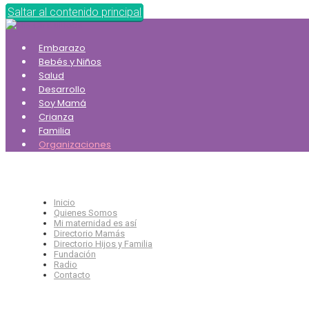
Saltar al contenido principal
Embarazo
Bebés y Niños
Salud
Desarrollo
Soy Mamá
Crianza
Familia
Organizaciones
Inicio
Quienes Somos
Mi maternidad es así
Directorio Mamás
Directorio Hijos y Familia
Fundación
Radio
Contacto