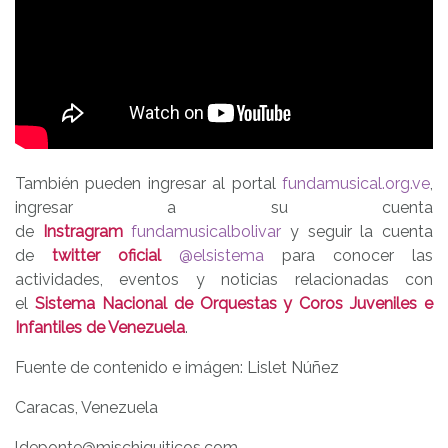
También pueden ingresar al portal
fundamusical.org.ve
,
ingresar a su cuenta
de
Instragram
fundamusicalbolivar
y seguir la cuenta
de
twitter oficial
@elsistema
para conocer las
actividades, eventos y noticias relacionadas con
el
Sistema Nacional de Orquestas y Coros Juveniles e
Infantiles de Venezuela
.
Fuente de contenido e imágen: Lislet Núñez
Caracas, Venezuela
ldeponte@mischiquiticos.com