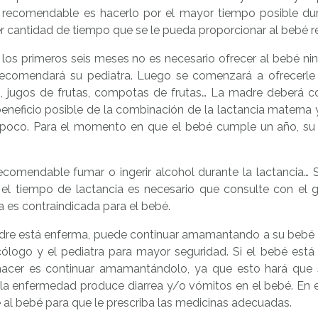
recomendable es hacerlo por el mayor tiempo posible dur
r cantidad de tiempo que se le pueda proporcionar al bebé 
 los primeros seis meses no es necesario ofrecer al bebé ni
recomendará su pediatra. Luego se comenzará a ofrecerl
s, jugos de frutas, compotas de frutas… La madre deberá co
neficio posible de la combinación de la lactancia materna y
poco. Para el momento en que el bebé cumple un año, su d
ecomendable fumar o ingerir alcohol durante la lactancia…
 el tiempo de lactancia es necesario que consulte con el g
 es contraindicada para el bebé.
adre está enferma, puede continuar amamantando a su bebé e
cólogo y el pediatra para mayor seguridad. Si el bebé est
acer es continuar amamantándolo, ya que esto hará que s
la enfermedad produce diarrea y/o vómitos en el bebé. En e
al bebé para que le prescriba las medicinas adecuadas.