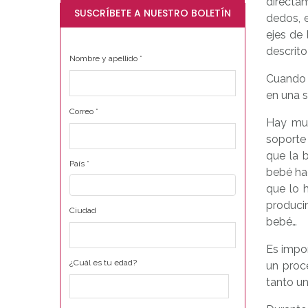
directa
SUSCRÍBETE A NUESTRO BOLETÍN
dedos, e
ejes de 
descrito 
Nombre y apellido
*
Cuando 
en una s
Correo
*
Hay muc
soporte 
que la 
País
*
bebé hac
que lo 
producir
Ciudad
bebé…
Es impor
¿Cuál es tu edad?
un proc
tanto un