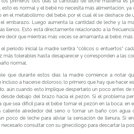
 los primeros dos días la cantidad de leche materna es p
, esto es normal y el bebé no necesita más alimentación, ya
rio en el metabolismo del bebé, por el cual él se deshace 
 el embarazo. Luego aumenta la cantidad de leche y la m
s llenos. Esto está directamente relacionado a la frecuenci
re decir que mientras más veces se amamanta al bebé, más r
el período inicial la madre sentirá “cólicos o entuertos” c
z más tolerables hasta desaparecer y corresponden a las co
maño normal.
ble que durante estos días la madre comience a notar q
 incluso a hacerse doloroso, lo primero que hay que hacer es
o, aún cuando esto implique despertarlo un poco antes de 
, desde debajo del brazo hacia el pezón, Si el problema per
 que sea difícil para el bebé tomar el pezón en la boca; e
 caliente alrededor del seno o tomar un baño con agua c
 un poco de leche para aliviar la sensación de llenura. S
s necesario consultar con su ginecólogo para descartar la pos