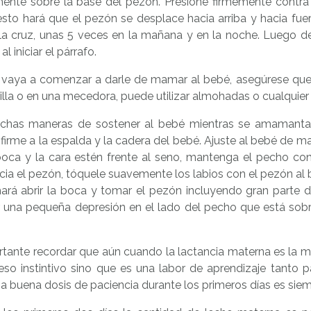
mente sobre la base del pezón. Presione firmemente contra
sto hará que el pezón se desplace hacia arriba y hacia fuer
la cruz, unas 5 veces en la mañana y en la noche. Luego de 
al iniciar el párrafo.
vaya a comenzar a darle de mamar al bebé, asegúrese que
illa o en una mecedora, puede utilizar almohadas o cualquier o
has maneras de sostener al bebé mientras se amamanta,
firme a la espalda y la cadera del bebé. Ajuste al bebé de m
boca y la cara estén frente al seno, mantenga el pecho co
ia el pezón, tóquele suavemente los labios con el pezón al be
hará abrir la boca y tomar el pezón incluyendo gran parte d
 una pequeña depresión en el lado del pecho que está sobre la
tante recordar que aún cuando la lactancia materna es la ma
eso instintivo sino que es una labor de aprendizaje tanto 
a buena dosis de paciencia durante los primeros días es siem