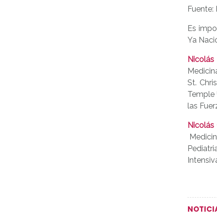
Fuente: 
Es impo
Ya Nació
Nicolás
Medicina
St. Chri
Temple U
las Fuer
Nicolás
Medicin
Pediatri
Intensiv
NOTICI