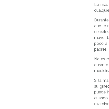
Lo más 
cualquie
Durante
que le 
cereale
mayor be
poco a 
padres.
No es r
durante
medicina
Si la m
su gine
puede h
cuando 
examine 