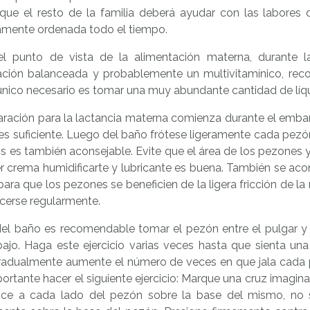
 que el resto de la familia deberá ayudar con las labores
amente ordenada todo el tiempo.
l punto de vista de la alimentación materna, durante l
ación balanceada y probablemente un multivitamínico, re
único necesario es tomar una muy abundante cantidad de líq
aración para la lactancia materna comienza durante el emba
es suficiente. Luego del baño frótese ligeramente cada pezó
s es también aconsejable. Evite que el área de los pezones y 
r crema humidificarte y lubricante es buena. También se aco
 para que los pezones se beneficien de la ligera fricción de la
cerse regularmente.
el baño es recomendable tomar el pezón entre el pulgar y e
bajo. Haga este ejercicio varias veces hasta que sienta un
Gradualmente aumente el número de veces en que jala cada p
rtante hacer el siguiente ejercicio: Marque una cruz imagina
dice a cada lado del pezón sobre la base del mismo, no 