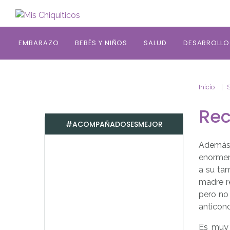
Saltar al contenido principal
EMBARAZO
BEBÉS Y NIÑOS
SALUD
DESARROLLO
Inicio
Rec
#ACOMPAÑADOSESMEJOR
Además t
enormeme
a su ta
madre r
pero no
anticonc
Es muy 