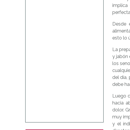
implica
perfect
Desde e
aliment
esto lo 
La prep
y jabón 
los seno
cualquie
del día,
debe ha
Luego d
hacia a
dolor. 
muy impo
y el ín