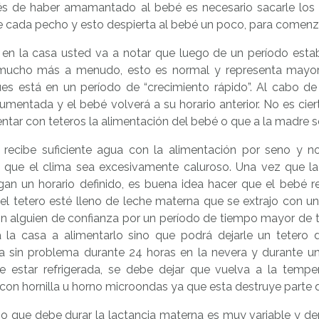
s de haber amamantado al bebé es necesario sacarle los 
e cada pecho y esto despierta al bebé un poco, para comenz
r en la casa usted va a notar que luego de un período estab
ucho más a menudo, esto es normal y representa mayor re
es está en un período de “crecimiento rápido”. Al cabo de
umentada y el bebé volverá a su horario anterior. No es cie
tar con teteros la alimentación del bebé o que a la madre se
 recibe suficiente agua con la alimentación por seno y n
 que el clima sea excesivamente caluroso. Una vez que l
an un horario definido, es buena idea hacer que el bebé r
el tetero esté lleno de leche materna que se extrajo con u
n alguien de confianza por un período de tiempo mayor de t
a la casa a alimentarlo sino que podrá dejarle un tetero
a sin problema durante 24 horas en la nevera y durante un
e estar refrigerada, se debe dejar que vuelva a la tempe
al con hornilla u horno microondas ya que esta destruye parte 
po que debe durar la lactancia materna es muy variable y 