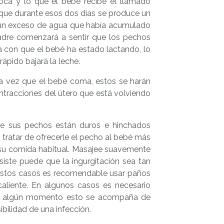
oca y lo que el bebé recibe el llamado
 que durante esos dos días se produce un
de un exceso de agua que había acumulado
adre comenzará a sentir que los pechos
a con que el bebé ha estado lactando, lo
ápido bajará la leche.
ada vez que el bebé coma, estos se harán
ntracciones del útero que está volviendo
ue sus pechos están duros e hinchados
 tratar de ofrecerle el pecho al bebé más
su comida habitual. Masajee suavemente
siste puede que la ingurgitación sea tan
n estos casos es recomendable usar paños
aliente. En algunos casos es necesario
i en algún momento esto se acompaña de
ibilidad de una infección.