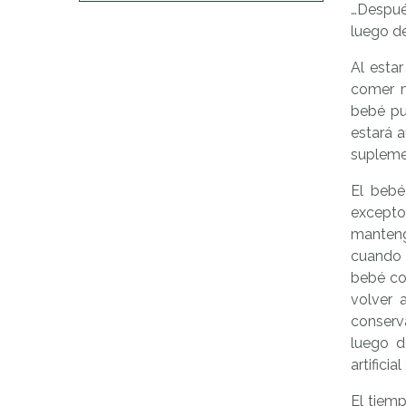
…Despué
luego d
Al esta
comer m
bebé pu
estará a
suplemen
El bebé
excepto
manteng
cuando 
bebé co
volver 
conserv
luego d
artifici
El tiem