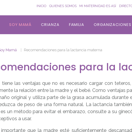
INICIO
QUIENES SOMOS
MI MATERNIDAD ES ASÍ
DIRECT
SOY MAMÁ
CRIANZA
FAMILIA
ORGANIZACIONES
Soy Mamá
Recomendaciones para la lactancia materna
omendaciones para la la
iene las ventajas que no es necesario cargar con teteros, e
nte la relación entre la madre y el bebé. Como ventajas par
maño original y utiliza parte de la grasa acumulada durante
eduzca de peso de una forma natural. La lactancia también
 es un método para evitar el embarazo, consulte a su ginec
eptivos a usar.
importante que la madre esté suficientemente descansada