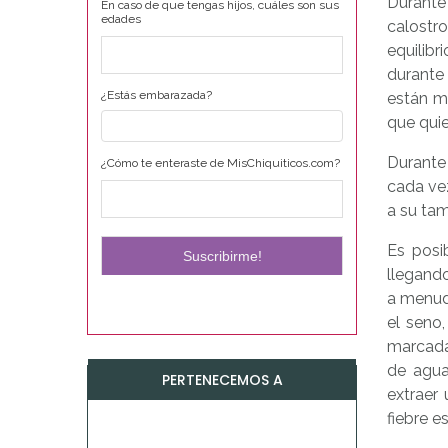
Durante
En caso de que tengas hijos, cuáles son sus
edades
calostro
equilib
durante
¿Estás embarazada?
están má
que quie
Durante 
¿Cómo te enteraste de MisChiquiticos.com?
cada ve
a su ta
Es posi
llegando
a menud
el seno
marcada
de agua
PERTENECEMOS A
extraer
fiebre e