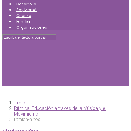
Desarrollo
Soy Mamá
Crianza
Familia
Organizaciones
Inicio
Rítmica: Educación a través de la Música y el
Movimiento
ritmica-niños
ritmica-niños