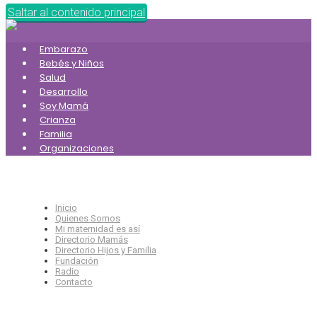
Saltar al contenido principal
Embarazo
Bebés y Niños
Salud
Desarrollo
Soy Mamá
Crianza
Familia
Organizaciones
Inicio
Quienes Somos
Mi maternidad es así
Directorio Mamás
Directorio Hijos y Familia
Fundación
Radio
Contacto