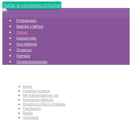
Saltar al contenido principal
Embarazo
Bebés y Niños
Salud
Desarrollo
Soy Mamá
Crianza
Familia
Organizaciones
Inicio
Quienes Somos
Mi maternidad es así
Directorio Mamás
Directorio Hijos y Familia
Fundación
Radio
Contacto