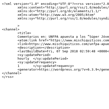
<?xml version="1.0" encoding="UTF-8"?><rss version="2.0
	xmlns:content="http://purl.org/rss/1.0/modules/content/"

	xmlns:dc="http://purl.org/dc/elements/1.1/"

	xmlns:atom="http://www.w3.org/2005/Atom"

	xmlns:sy="http://purl.org/rss/1.0/modules/syndication/"

	>

<channel>

	<title>

	Comentarios en: UNFPA apuesta a los “Súper Jóvenes” de Venezuela	</title>

	<atom:link href="https://www.mischiquiticos.com/unfpa-apuesta-a-los-super-jovenes-de-venezuela/feed/" rel="self" type="application/rss+xml" />

	<link>https://www.mischiquiticos.com/unfpa-apuesta-a-los-super-jovenes-de-venezuela/</link>

	<description></description>

	<lastBuildDate>Fri, 07 Sep 2018 02:59:48 +0000</lastBuildDate>

	<sy:updatePeriod>

	hourly	</sy:updatePeriod>

	<sy:updateFrequency>

	1	</sy:updateFrequency>

	<generator>https://wordpress.org/?v=6.3.9</generator>

</channel>
