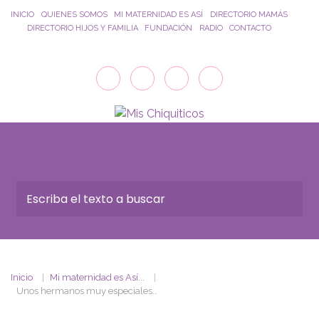
Saltar al contenido principal
INICIO
QUIENES SOMOS
MI MATERNIDAD ES ASÍ
DIRECTORIO MAMÁS
DIRECTORIO HIJOS Y FAMILIA
FUNDACIÓN
RADIO
CONTACTO
Inicio
Mi maternidad es Así...
Unos hermanos muy especiales…