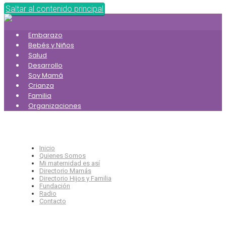
Saltar al contenido principal
Embarazo
Bebés y Niños
Salud
Desarrollo
Soy Mamá
Crianza
Familia
Organizaciones
Inicio
Quienes Somos
Mi maternidad es así
Directorio Mamás
Directorio Hijos y Familia
Fundación
Radio
Contacto