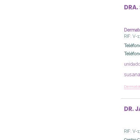
DRA.
Dermató
RIF: V-
Teléfon
Teléfon
unidad
susana
Dermatol
DR.
J
RIF: V-
Centro C