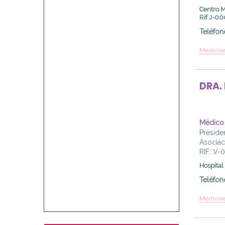
Centro M
Rif J-0
Teléfon
Medicina
DRA.
Médico 
Preside
Asociac
RIF: V-
Hospital
Teléfon
Medicina