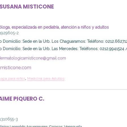
SUSANA
MISTICONE
loga, especializada en pediatría, atención a niños y adultos
11929605-2
o Domicilio
:
Sede en la Urb. Los Chaguaramos: Teléfono: 0212.66271
o Domicilio
:
Sede en la Urb. Las Mercedes: Teléfonos: 0212.9941524 
dermatologicamisticone@gmail.com
misticone.com
,
ogía para niños
Medicina para Adultos
AIME
PIQUERO C.
11310655-3
línico Leopoldo Aguerrevere. Caracas. Venezuela.