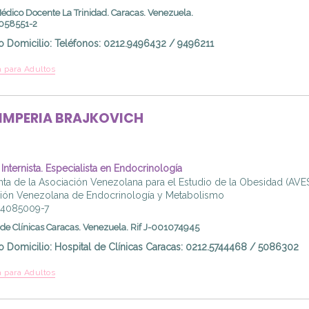
édico Docente La Trinidad. Caracas. Venezuela.
0058551-2
o Domicilio
:
Teléfonos: 0212.9496432 / 9496211
 para Adultos
IMPERIA
BRAJKOVICH
Internista. Especialista en Endocrinología
nta de la Asociación Venezolana para el Estudio de la Obesidad (AVESO
ión Venezolana de Endocrinología y Metabolismo
04085009-7
 de Clínicas Caracas. Venezuela. Rif J-001074945
o Domicilio
:
Hospital de Clínicas Caracas: 0212.5744468 / 5086302
 para Adultos