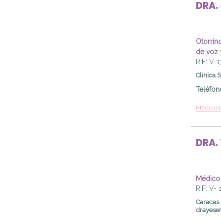
DRA.
Otorrino
de voz y
RIF: V-
Clínica 
Teléfon
Medicina
DRA.
Médico 
RIF: V-
Caracas
drayese