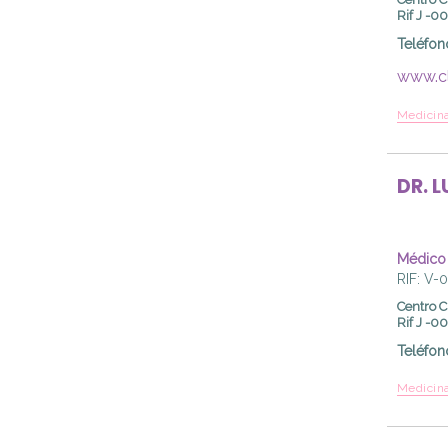
Rif J -
Teléfon
www.cl
Medicina
DR.
L
Médico
RIF: V-
Centro C
Rif J -
Teléfon
Medicina