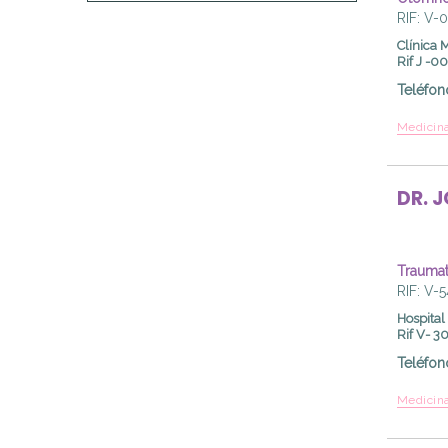
RIF: V-
Clínica 
Rif J -
Teléfon
Medicina
DR.
J
Traumat
RIF: V-
Hospital
Rif V- 
Teléfon
Medicina