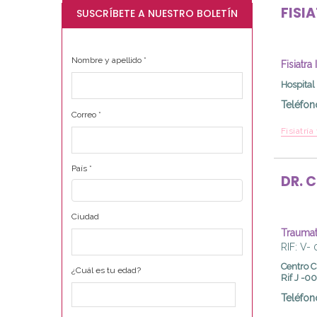
FISI
SUSCRÍBETE A NUESTRO BOLETÍN
Nombre y apellido
*
Fisiatra
Hospital
Teléfon
Correo
*
Fisiatría
País
*
DR.
C
Ciudad
Traumato
RIF: V-
Centro C
¿Cuál es tu edad?
Rif J -
Teléfon