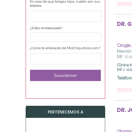
En caso de que tengas hijos, cuáles son sus
Medicina
edades
DR.
G
¿Estás embarazada?
Cirugía
¿Cómo te enteraste de MisChiquiticos.com?
Miembro
RIF: V-
Clínica 
Rif J -
Teléfon
Medicina
DR.
J
PERTENECEMOS A
Otorrin