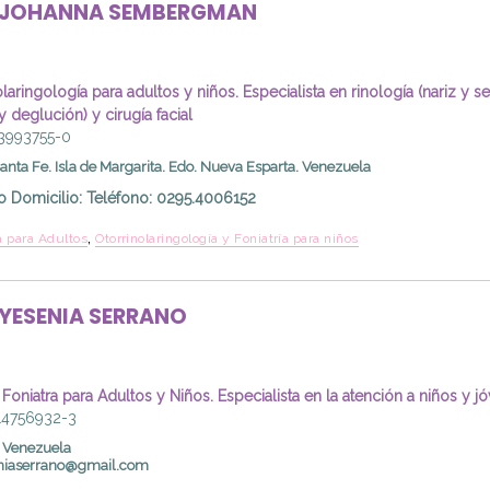
JOHANNA
SEMBERGMAN
laringología para adultos y niños. Especialista en rinología (nariz y s
 deglución) y cirugía facial
13993755-0
Santa Fe. Isla de Margarita. Edo. Nueva Esparta. Venezuela
o Domicilio
:
Teléfono: 0295.4006152
,
 para Adultos
Otorrinolaringología y Foniatría para niños
YESENIA
SERRANO
Foniatra para Adultos y Niños. Especialista en la atención a niños y 
 14756932-3
. Venezuela
niaserrano@gmail.com