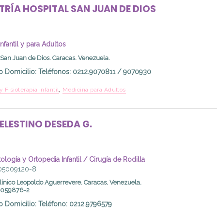
ATRÍA
HOSPITAL SAN JUAN
DE DIOS
 Infantil y para Adultos
 San Juan de Dios. Caracas. Venezuela.
o Domicilio
:
Teléfonos: 0212.9070811 / 9070930
,
 y Fisioterapia infantil
Medicina para Adultos
ELESTINO
DESEDA G.
logía y Ortopedia Infantil / Cirugía de Rodilla
 05009120-8
línico Leopoldo Aguerrevere. Caracas. Venezuela.
00059876-2
o Domicilio
:
Teléfono: 0212.9796579