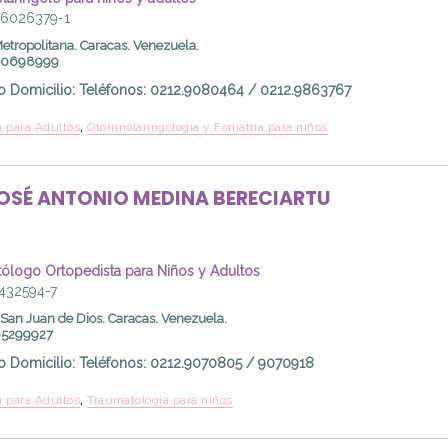
06026379-1
Metropolitana. Caracas. Venezuela.
000698999
o Domicilio
:
Teléfonos: 0212.9080464 / 0212.9863767
,
 para Adultos
Otorrinolaringología y Foniatría para niños
OSÉ ANTONIO
MEDINA BERECIARTU
ólogo Ortopedista para Niños y Adultos
5432594-7
 San Juan de Dios. Caracas. Venezuela.
305299927
o Domicilio
:
Teléfonos: 0212.9070805 / 9070918
,
 para Adultos
Traumatología para niños