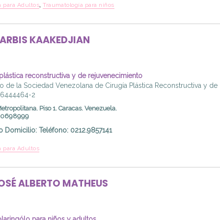
,
 para Adultos
Traumatología para niños
ARBIS
KAAKEDJIAN
 plástica reconstructiva y de rejuvenecimiento
 de la Sociedad Venezolana de Cirugía Plástica Reconstructiva y de
06444464-2
Metropolitana. Piso 1. Caracas. Venezuela.
000698999
o Domicilio
:
Teléfono: 0212.9857141
 para Adultos
OSÉ ALBERTO
MATHEUS
olaringólo para niños y adultos