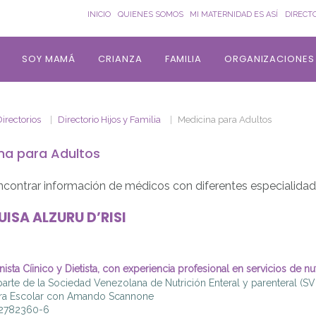
INICIO
QUIENES SOMOS
MI MATERNIDAD ES ASÍ
DIRECT
SOY MAMÁ
CRIANZA
FAMILIA
ORGANIZACIONES
irectorios
Directorio Hijos y Familia
Medicina para Adultos
na para Adultos
ncontrar información de médicos con diferentes especialidad
UISA
ALZURU D’RISI
nista Cíinico y Dietista, con experiencia profesional en servicios de n
arte de la Sociedad Venezolana de Nutrición Enteral y parenteral (SV
ra Escolar con Amando Scannone
12782360-6