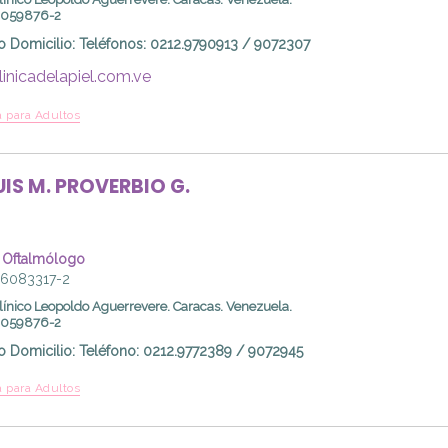
00059876-2
o Domicilio
:
Teléfonos: 0212.9790913 / 9072307
inicadelapiel.com.ve
 para Adultos
UIS M.
PROVERBIO G.
 Oftalmólogo
06083317-2
línico Leopoldo Aguerrevere. Caracas. Venezuela.
00059876-2
o Domicilio
:
Teléfono: 0212.9772389 / 9072945
 para Adultos