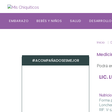
Saltar al contenido principal
EMBARAZO
BEBÉS Y NIÑOS
SALUD
DESARROLLO
Inicio
D
Medici
#ACOMPAÑADOSESMEJOR
Podrá e
LIC.
L
Nutricio
Forma p
Lonche
RIF: V-