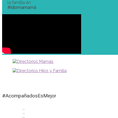
la familia en
#idiomamamá
#AcompañadosEsMejor