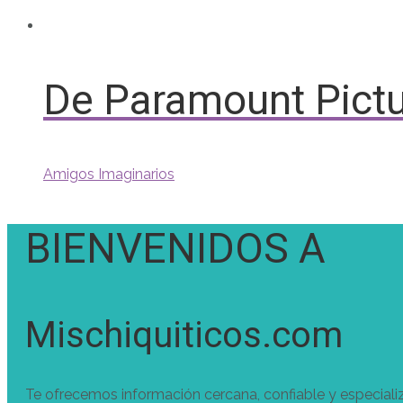
De Paramount Pictu
Amigos Imaginarios
BIENVENIDOS A
Mischiquiticos.com
Te ofrecemos información cercana, confiable y especiali