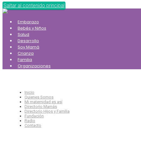
Saltar al contenido principal
Embarazo
Bebés y Niños
Salud
Desarrollo
Soy Mamá
Crianza
Familia
Organizaciones
Inicio
Quienes Somos
Mi maternidad es así
Directorio Mamás
Directorio Hijos y Familia
Fundación
Radio
Contacto