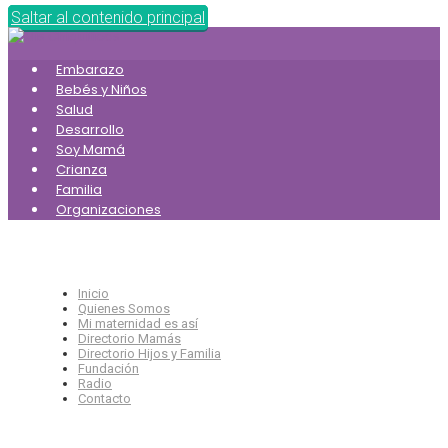
Saltar al contenido principal
Embarazo
Bebés y Niños
Salud
Desarrollo
Soy Mamá
Crianza
Familia
Organizaciones
Inicio
Quienes Somos
Mi maternidad es así
Directorio Mamás
Directorio Hijos y Familia
Fundación
Radio
Contacto