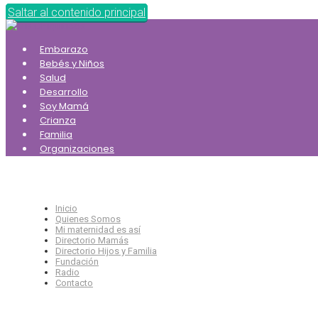
Saltar al contenido principal
Embarazo
Bebés y Niños
Salud
Desarrollo
Soy Mamá
Crianza
Familia
Organizaciones
Inicio
Quienes Somos
Mi maternidad es así
Directorio Mamás
Directorio Hijos y Familia
Fundación
Radio
Contacto