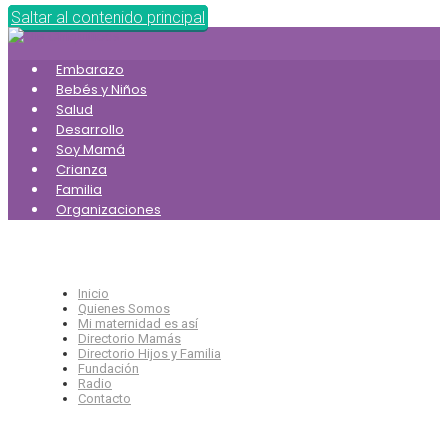
Saltar al contenido principal
Embarazo
Bebés y Niños
Salud
Desarrollo
Soy Mamá
Crianza
Familia
Organizaciones
Inicio
Quienes Somos
Mi maternidad es así
Directorio Mamás
Directorio Hijos y Familia
Fundación
Radio
Contacto