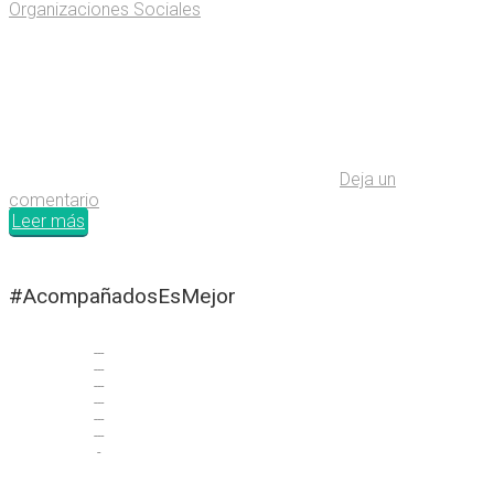
Organizaciones Sociales
Deja un
comentario
Leer más
#AcompañadosEsMejor