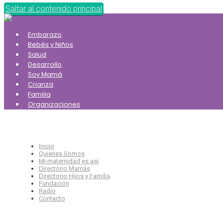
Saltar al contenido principal
Embarazo
Bebés y Niños
Salud
Desarrollo
Soy Mamá
Crianza
Familia
Organizaciones
Inicio
Quienes Somos
Mi maternidad es así
Directorio Mamás
Directorio Hijos y Familia
Fundación
Radio
Contacto