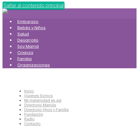
Saltar al contenido principal
Embarazo
Bebés y Niños
Salud
Desarrollo
Soy Mamá
Crianza
Familia
Organizaciones
Inicio
Quienes Somos
Mi maternidad es así
Directorio Mamás
Directorio Hijos y Familia
Fundación
Radio
Contacto