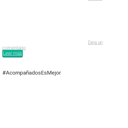
Deja un
comentario
Leer más
#AcompañadosEsMejor