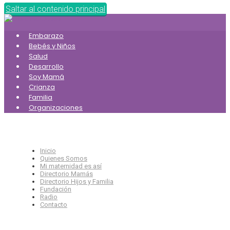
Saltar al contenido principal
Embarazo
Bebés y Niños
Salud
Desarrollo
Soy Mamá
Crianza
Familia
Organizaciones
Inicio
Quienes Somos
Mi maternidad es así
Directorio Mamás
Directorio Hijos y Familia
Fundación
Radio
Contacto