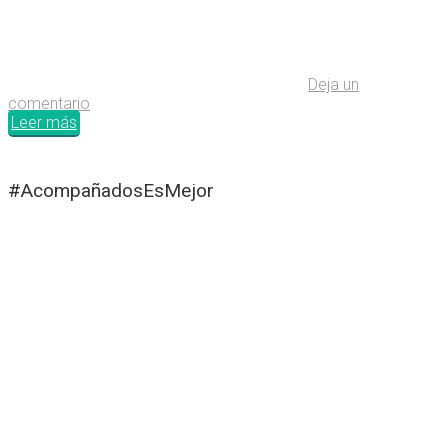
Deja un
comentario
Leer más
#AcompañadosEsMejor