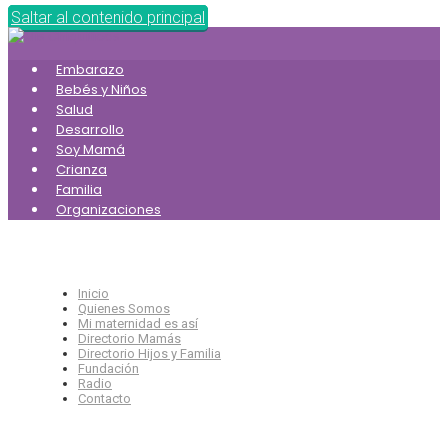
Saltar al contenido principal
Embarazo
Bebés y Niños
Salud
Desarrollo
Soy Mamá
Crianza
Familia
Organizaciones
Inicio
Quienes Somos
Mi maternidad es así
Directorio Mamás
Directorio Hijos y Familia
Fundación
Radio
Contacto