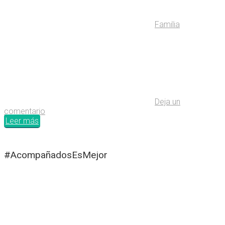
Familia
Deja un
comentario
Leer más
#AcompañadosEsMejor