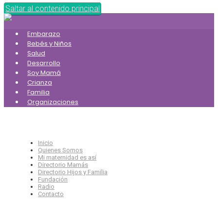
Saltar al contenido principal
Embarazo
Bebés y Niños
Salud
Desarrollo
Soy Mamá
Crianza
Familia
Organizaciones
Inicio
Quienes Somos
Mi maternidad es así
Directorio Mamás
Directorio Hijos y Familia
Fundación
Radio
Contacto