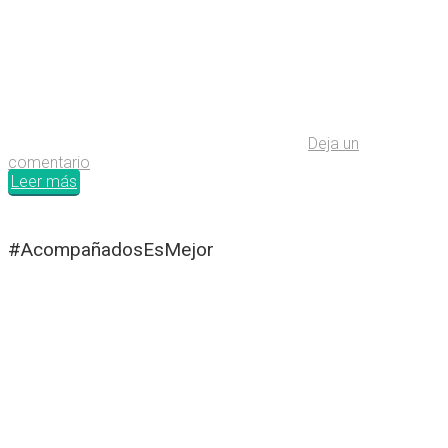
Deja un
comentario
Leer más
#AcompañadosEsMejor