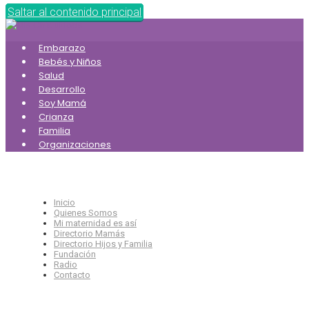
Saltar al contenido principal
Embarazo
Bebés y Niños
Salud
Desarrollo
Soy Mamá
Crianza
Familia
Organizaciones
Inicio
Quienes Somos
Mi maternidad es así
Directorio Mamás
Directorio Hijos y Familia
Fundación
Radio
Contacto