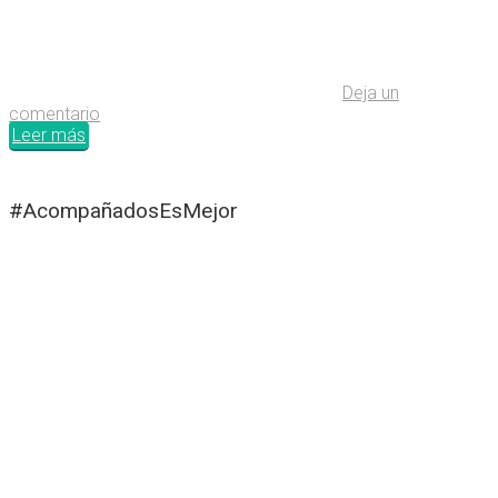
Deja un
comentario
Leer más
#AcompañadosEsMejor