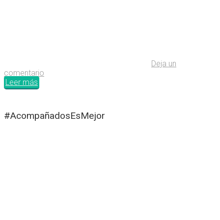
Deja un
comentario
Leer más
#AcompañadosEsMejor