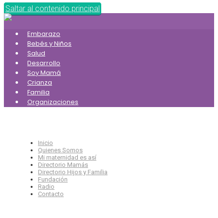
Saltar al contenido principal
Embarazo
Bebés y Niños
Salud
Desarrollo
Soy Mamá
Crianza
Familia
Organizaciones
Inicio
Quienes Somos
Mi maternidad es así
Directorio Mamás
Directorio Hijos y Familia
Fundación
Radio
Contacto