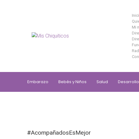
Saltar al contenido principal
Inic
Qui
Mi 
Dir
Dire
Fun
Rad
Con
Embarazo
Bebés y Niños
Salud
Desarrollo
#AcompañadosEsMejor