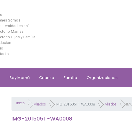
io
enes Somos
maternidad es así
ectorio Mamás
ctorio Hijos y Familia
dación
io
tacto
Soy Mamá
Crianza
Familia
Organizaciones
Inicio
Aliados
IMG-20150511-WA0008
Aliados
IM
IMG-20150511-WA0008