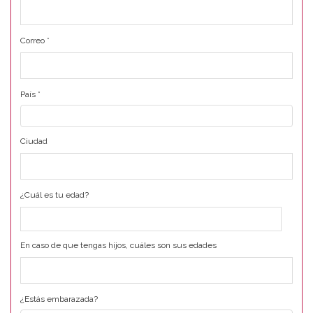
Correo
*
País
*
Ciudad
¿Cuál es tu edad?
En caso de que tengas hijos, cuáles son sus edades
¿Estás embarazada?