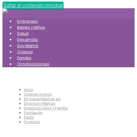
Saltar al contenido principal
Embarazo
Bebés y Niños
Salud
Desarrollo
Soy Mamá
Crianza
Familia
Organizaciones
Inicio
Quienes Somos
Mi maternidad es así
Directorio Mamás
Directorio Hijos y Familia
Fundación
Radio
Contacto