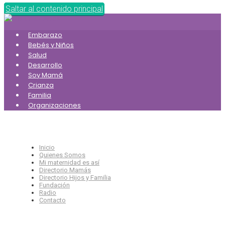
Saltar al contenido principal
Embarazo
Bebés y Niños
Salud
Desarrollo
Soy Mamá
Crianza
Familia
Organizaciones
Inicio
Quienes Somos
Mi maternidad es así
Directorio Mamás
Directorio Hijos y Familia
Fundación
Radio
Contacto