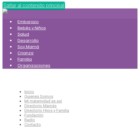
Saltar al contenido principal
Embarazo
Bebés y Niños
Salud
Desarrollo
Soy Mamá
Crianza
Familia
Organizaciones
Inicio
Quienes Somos
Mi maternidad es así
Directorio Mamás
Directorio Hijos y Familia
Fundación
Radio
Contacto