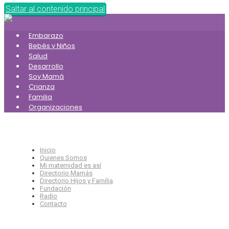
Saltar al contenido principal
Embarazo
Bebés y Niños
Salud
Desarrollo
Soy Mamá
Crianza
Familia
Organizaciones
Inicio
Quienes Somos
Mi maternidad es así
Directorio Mamás
Directorio Hijos y Familia
Fundación
Radio
Contacto